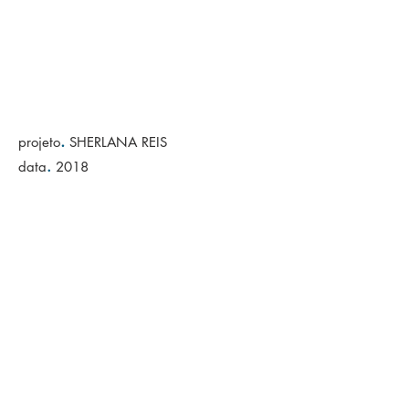
.
projeto
SHERLANA REIS
.
data
2018
< Voltar para Projetos
Rua Joinville, 308 - loja 02 - Vila Nova
Blumenau - SC - Brasil - CEP
89035-200
47 3322.4224
47 99176.7706